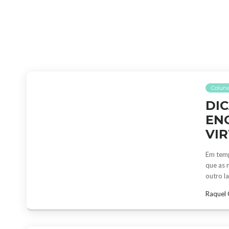
Coluna
DI
EN
VI
Em temp
que as 
outro l
Raquel 