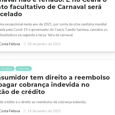
to facultativo de Carnaval será
celado
rma excepcional neste ano de 2021, por conta da crise sanitária mundial
ada pela Covid-19 o governador do Ceará, Camilo Santana, cancelou os
acultativos na segunda e terça- feira de carnaval.
Costa Feitosa
28 de janeiro de 2021
 Júridica
Colunas
sumidor tem direito a reembolso
pagar cobrança indevida no
tão de crédito
de crédito e o direito ao reembolso de cobrança indevida.
Costa Feitosa
14 de janeiro de 2021