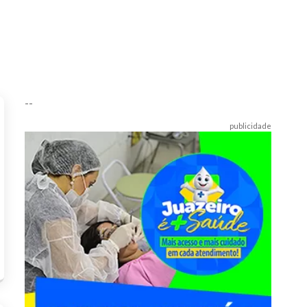
--
publicidade