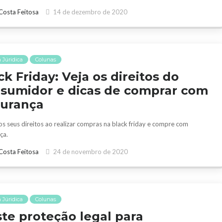
Costa Feitosa
14 de dezembro de 2020
 Júridica
Colunas
ck Friday: Veja os direitos do
sumidor e dicas de comprar com
urança
os seus direitos ao realizar compras na black friday e compre com
ça.
Costa Feitosa
24 de novembro de 2020
 Júridica
Colunas
ste proteção legal para