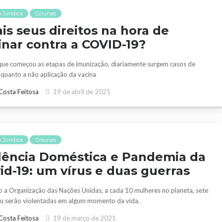
 Júridica
Colunas
is seus direitos na hora de
inar contra a COVID-19?
ue começou as etapas de imunização, diariamente surgem casos de
 quanto a não aplicação da vacina
Costa Feitosa
19 de abril de 2021
 Júridica
Colunas
lência Doméstica e Pandemia da
id-19: um vírus e duas guerras
 a Organização das Nações Unidas, a cada 10 mulheres no planeta, sete
u serão violentadas em algum momento da vida.
Costa Feitosa
19 de março de 2021