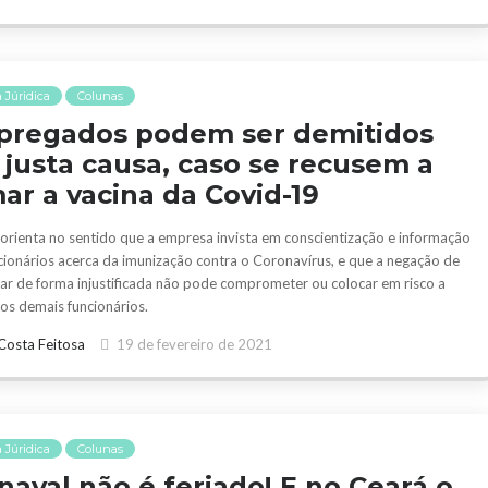
 Júridica
Colunas
regados podem ser demitidos
 justa causa, caso se recusem a
ar a vacina da Covid-19
rienta no sentido que a empresa invista em conscientização e informação
cionários acerca da imunização contra o Coronavírus, e que a negação de
nar de forma injustificada não pode comprometer ou colocar em risco a
os demais funcionários.
Costa Feitosa
19 de fevereiro de 2021
 Júridica
Colunas
naval não é feriado! E no Ceará o