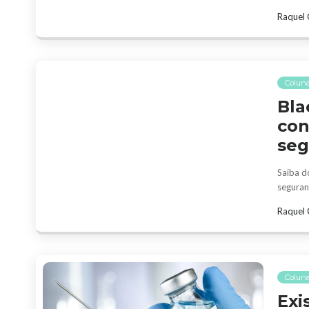
Raquel 
Coluna
Bla
con
seg
Saiba d
seguran
Raquel 
Coluna
Exi