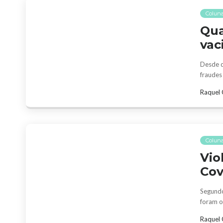
Coluna
Qua
vac
Desde q
fraudes
Raquel 
Coluna
Vio
Cov
Segundo
foram o
Raquel 