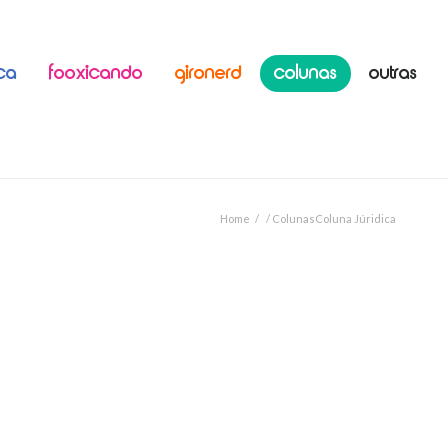
ICA
FOOXICANDO
GIRONERD
COLUNAS
OUTRAS
Home
/
Colunas
Coluna Júridica