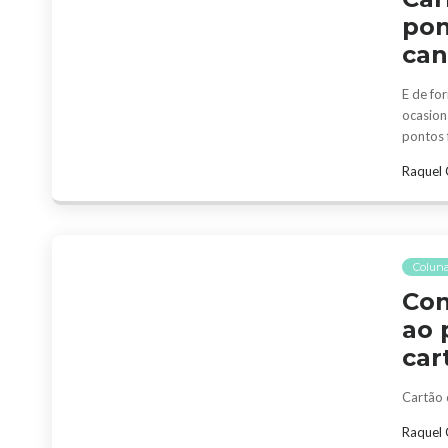
pon
can
E de fo
ocasion
pontos f
Raquel 
Coluna
Con
ao 
car
Cartão 
Raquel 