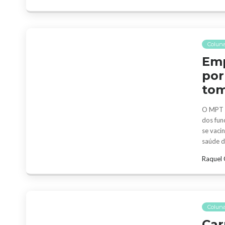
Coluna
Emp
por
tom
O MPT o
dos fun
se vaci
saúde d
Raquel 
Coluna
Car