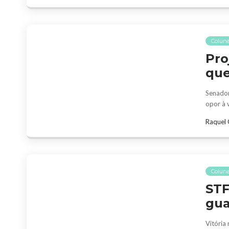
Coluna
Pro
que
Senador
opor à 
Raquel 
Coluna
STF
gua
Vitória 