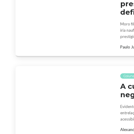
pre
def
Moro fi
iria nau
prestíg
Paulo J
Coluna
A c
ne
Evident
entrela
acessib
Alexand