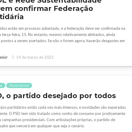
L e Rede Sustentabilidade
em confirmar Federação
tidária
idos estão em processo adiantado, e a federação deve ser confirmada na
 terça-feira, 15. No entanto, mesmo relativamente alinhados, ainda
 pontos a serem acertados. Se não o forem agora, haverão desgastes em
unior
14 de março de 2022
as
Paulo Junior
, o partido desejado por todos
njos partidários estão cada vez mais intensos, e novidades são esperadas
ente. O PSD tem sido tratado como sonho de consumo por praticamente
s campanhas presidenciais. Com articulações próprias, o partido de
sabe que vencerá em qualquer que seja o cenário.