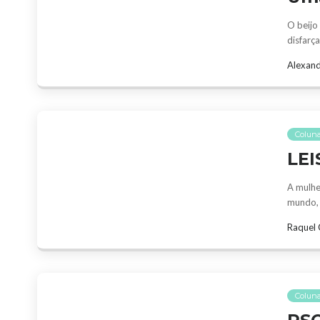
O beijo
disfarç
Alexand
Coluna
LE
A mulhe
mundo, 
Raquel 
Colun