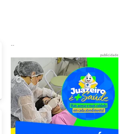
--
publicidade