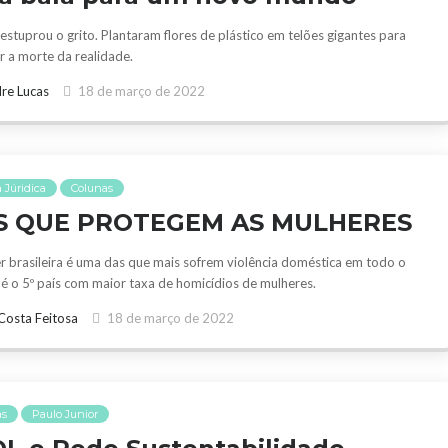
 estuprou o grito. Plantaram flores de plástico em telões gigantes para
ar a morte da realidade.
re Lucas
18 de março de 2022
 Júridica
Colunas
IS QUE PROTEGEM AS MULHERES
r brasileira é uma das que mais sofrem violência doméstica em todo o
é o 5º país com maior taxa de homicídios de mulheres.
Costa Feitosa
18 de março de 2022
as
Paulo Junior