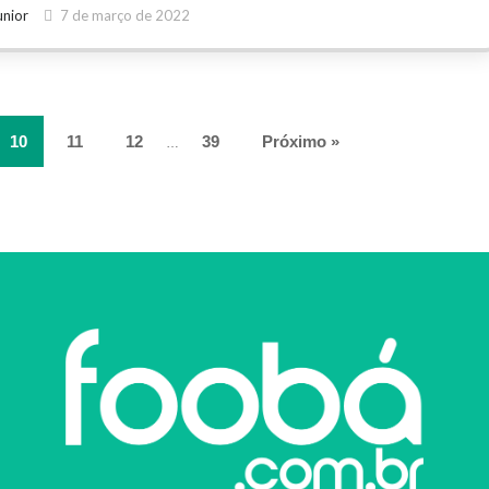
unior
7 de março de 2022
10
11
12
39
Próximo »
…