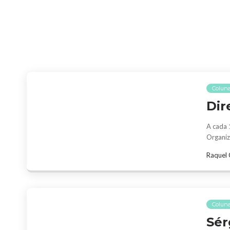
Coluna
Dir
A cada 
Organiz
Raquel 
Colun
Sér