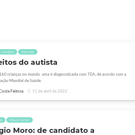
 Júridica
Colunas
eitos do autista
160 crianças no mundo uma é diagnosticada com TEA, de acordo com a
ação Mundial de Saúde.
Costa Feitosa
11 de abril de 2022
as
Paulo Junior
gio Moro: de candidato a