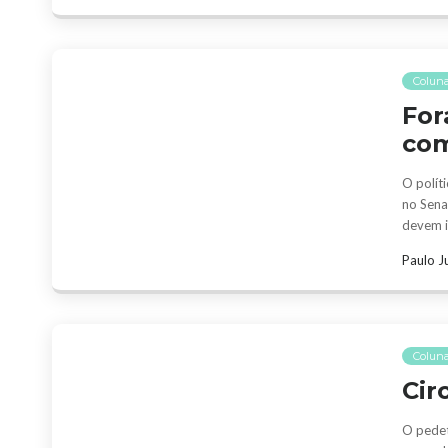
Colun
For
com
O polít
no Sena
devem i
Paulo J
Colun
Cir
O pedet