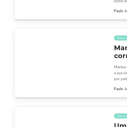
nome de
Paulo J
Colun
Mar
cor
Marina 
a sua v
por pet
Paulo J
Coluna
Uma