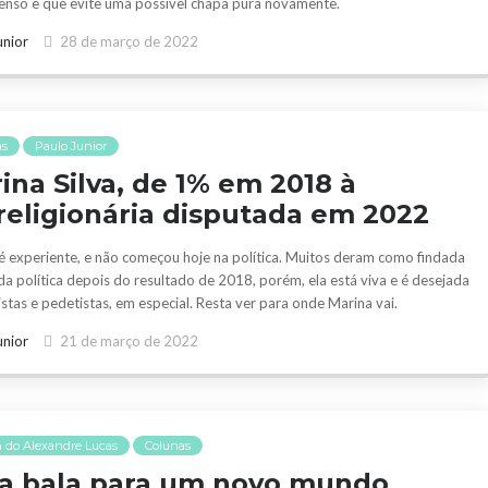
nso e que evite uma possível chapa pura novamente.
unior
28 de março de 2022
as
Paulo Junior
ina Silva, de 1% em 2018 à
religionária disputada em 2022
é experiente, e não começou hoje na política. Muitos deram como findada
ida política depois do resultado de 2018, porém, ela está viva e é desejada
istas e pedetistas, em especial. Resta ver para onde Marina vai.
unior
21 de março de 2022
 do Alexandre Lucas
Colunas
 bala para um novo mundo