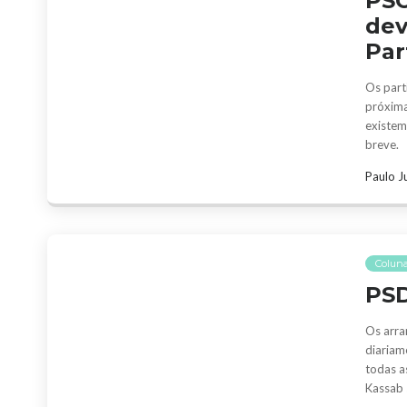
PSO
dev
Par
Os part
próxima
existem
breve.
Paulo J
Colun
PSD
Os arra
diariam
todas a
Kassab 