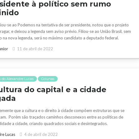
sidente à político sem rumo
inido
liou-se ao Podemos na tentativa de ser presidente, notou que o projeto
fragar, e deixou a legenda sem aviso prévio. Filiou-se ao União Brasil, sem
io na nova legenda, será no máximo candidato a deputado federal.
unior
11 de abril de 2022
 do Alexandre Lucas
Colunas
ultura do capital e a cidade
gada
emente que a cultura e o direito à cidade compõem estruturas que se
çam. Porém são traçados caminhos desconexos entre as políticas de
ilidade a cidade, criando quadrados sociais e desintegrados.
re Lucas
4 de abril de 2022