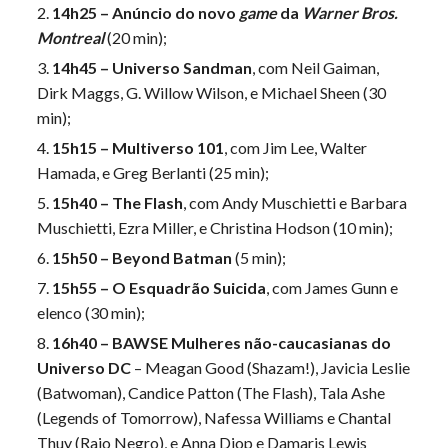
14h25 – Anúncio do novo
game
da
Warner Bros.
Montreal
(20 min);
14h45 – Universo Sandman
, com Neil Gaiman,
Dirk Maggs, G. Willow Wilson, e Michael Sheen (30
min);
15h15 – Multiverso 101
, com Jim Lee, Walter
Hamada, e Greg Berlanti (25 min);
15h40 – The Flash
, com Andy Muschietti e Barbara
Muschietti, Ezra Miller, e Christina Hodson (10 min);
15h50 – Beyond Batman
(5 min);
15h55 – O Esquadrão Suicida
, com James Gunn e
elenco (30 min);
16h40 – BAWSE Mulheres não-caucasianas do
Universo DC
– Meagan Good (Shazam!), Javicia Leslie
(Batwoman), Candice Patton (The Flash), Tala Ashe
(Legends of Tomorrow), Nafessa Williams e Chantal
Thuy (Raio Negro), e Anna Diop e Damaris Lewis