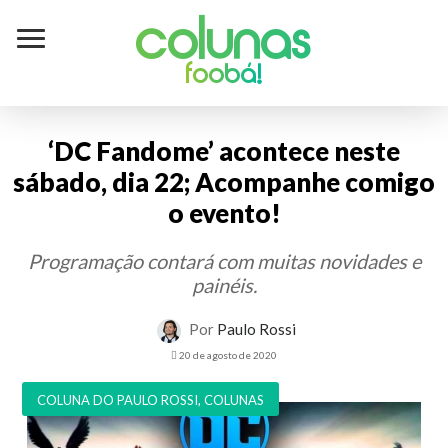
Colunas
foobá!
‘DC Fandome’ acontece neste
sábado, dia 22; Acompanhe comigo
o evento!
Programação contará com muitas novidades e
painéis.
Por
Paulo Rossi
20 de agosto de 2020
COLUNA DO PAULO ROSSI
,
COLUNAS