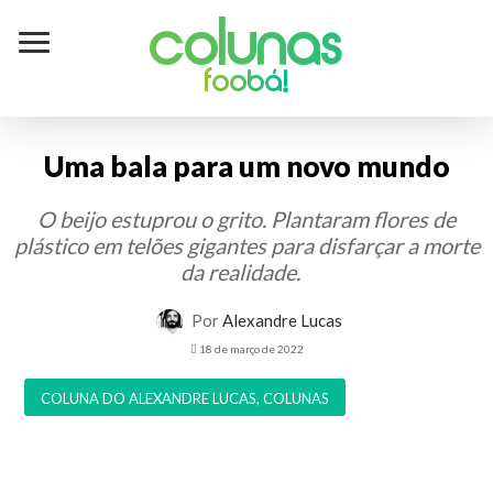
Colunas
foobá!
Uma bala para um novo mundo
O beijo estuprou o grito. Plantaram flores de
plástico em telões gigantes para disfarçar a morte
da realidade.
Por
Alexandre Lucas
18 de março de 2022
COLUNA DO ALEXANDRE LUCAS
,
COLUNAS