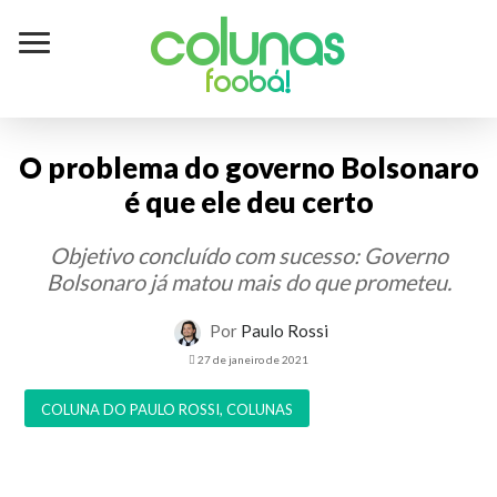
Colunas
foobá!
O problema do governo Bolsonaro
é que ele deu certo
Objetivo concluído com sucesso: Governo
Bolsonaro já matou mais do que prometeu.
Por
Paulo Rossi
27 de janeiro de 2021
COLUNA DO PAULO ROSSI
,
COLUNAS