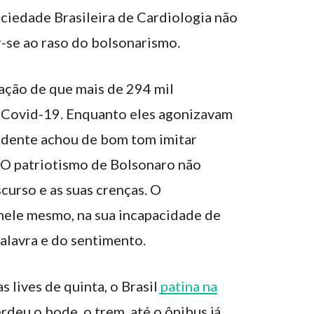
ociedade Brasileira de Cardiologia não
ar-se ao raso do bolsonarismo.
ação de que mais de 294 mil
a Covid-19. Enquanto eles agonizavam
sidente achou de bom tom imitar
. O patriotismo de Bolsonaro não
scurso e as suas crenças. O
 nele mesmo, na sua incapacidade de
alavra e do sentimento.
 lives de quinta, o Brasil
patina na
perdeu o bode, o trem, até o ônibus já