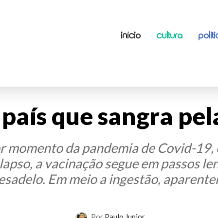
INÍCIO
CULTURA
POLÍT
 país que sangra pe
or momento da pandemia de Covid-19, o
apso, a vacinação segue em passos len
esadelo. Em meio a ingestão, aparentem
Por
Paulo Junior