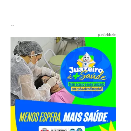
--
publicidade